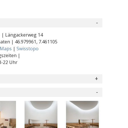
 | Längackerweg 14
naten |
46.979961
,
7.461105
 Maps
|
Swisstopo
szeiten |
8-22 Uhr