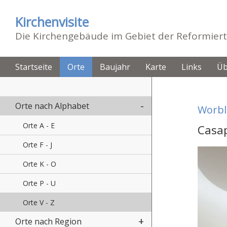
Kirchenvisite
Die Kirchengebäude im Gebiet der Reformiert
Startseite
Orte
Baujahr
Karte
Links
Üb
Orte nach Alphabet
Worbl
Orte A - E
Casap
Orte F - J
Orte K - O
Orte P - U
Orte V - Z
Orte nach Region