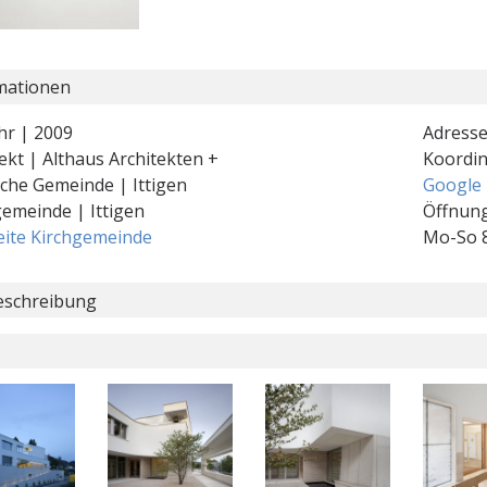
mationen
hr | 2009
Adresse
ekt | Althaus Architekten +
Koordi
sche Gemeinde | Ittigen
Google
gemeinde | Ittigen
Öffnung
ite Kirchgemeinde
Mo-So 
schreibung