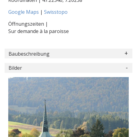
Koordinaten |
47.22340
,
7.20238
Google Maps
|
Swisstopo
Öffnungszeiten |
Sur demande à la paroisse
Baubeschreibung
Bilder