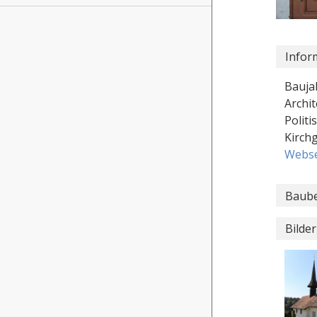
Infor
Baujah
Archit
Politi
Kirch
Webse
Baube
Bilder