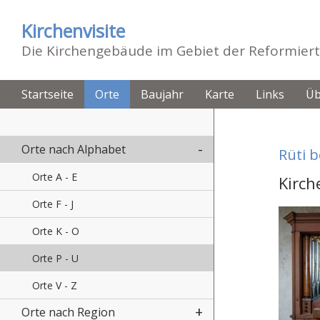
Kirchenvisite
Die Kirchengebäude im Gebiet der Reformiert
Startseite
Orte
Baujahr
Karte
Links
Üb
Orte nach Alphabet
Rüti b
Orte A - E
Kirch
Orte F - J
Orte K - O
Orte P - U
Orte V - Z
Orte nach Region