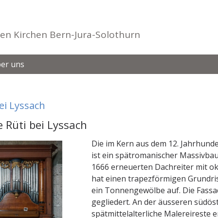
en Kirchen Bern-Jura-Solothurn
er uns
ei Lyssach
e Rüti bei Lyssach
Die im Kern aus dem 12. Jahrhunde
ist ein spätromanischer Massivbau
1666 erneuerten Dachreiter mit ok
hat einen trapezförmigen Grundri
ein Tonnengewölbe auf. Die Fassad
gegliedert. An der äusseren südö
spätmittelalterliche Malereireste 