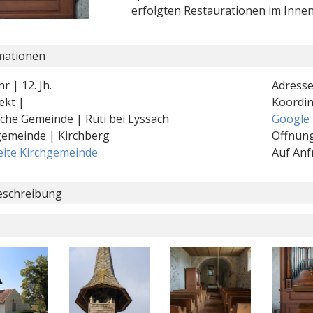
erfolgten Restaurationen im Inne
mationen
r | 12. Jh.
Adresse
ekt |
Koordi
sche Gemeinde | Rüti bei Lyssach
Google
gemeinde | Kirchberg
Öffnung
ite Kirchgemeinde
Auf Anf
schreibung