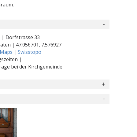
nraum.
 | Dorfstrasse 33
naten |
47.056701
,
7.576927
 Maps
|
Swisstopo
szeiten |
rage bei der Kirchgemeinde