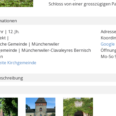
Schloss von einer grosszügigen 
mationen
r | 12. Jh.
Adresse
ekt |
Koordi
ische Gemeinde | Münchenwiler
Google
gemeinde | Münchenwiler-Clavaleyres Bernisch
Öffnung
en
Mo-So 
ite Kirchgemeinde
schreibung