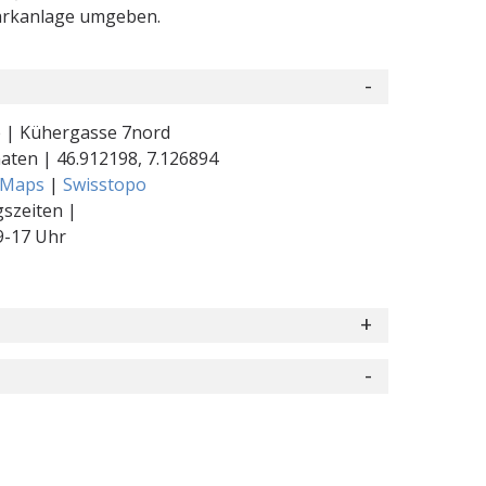
Parkanlage umgeben.
 | Kühergasse 7nord
naten |
46.912198
,
7.126894
 Maps
|
Swisstopo
szeiten |
9-17 Uhr