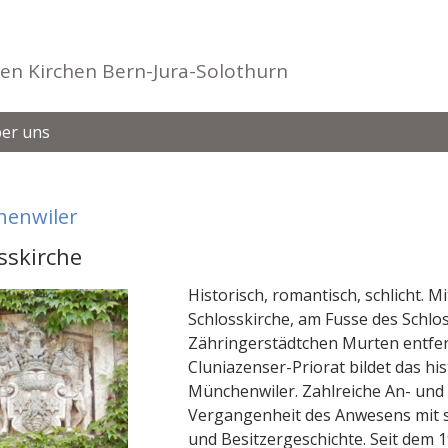
en Kirchen Bern-Jura-Solothurn
er uns
enwiler
sskirche
Historisch, romantisch, schlicht. M
Schlosskirche, am Fusse des Schlo
Zähringerstädtchen Murten entfer
Cluniazenser-Priorat bildet das hi
Münchenwiler. Zahlreiche An- un
Vergangenheit des Anwesens mit s
und Besitzergeschichte. Seit dem 1