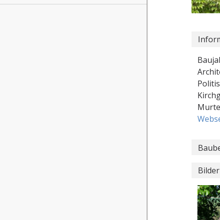
Infor
Baujah
Archit
Polit
Kirch
Murt
Webse
Baube
Bilder