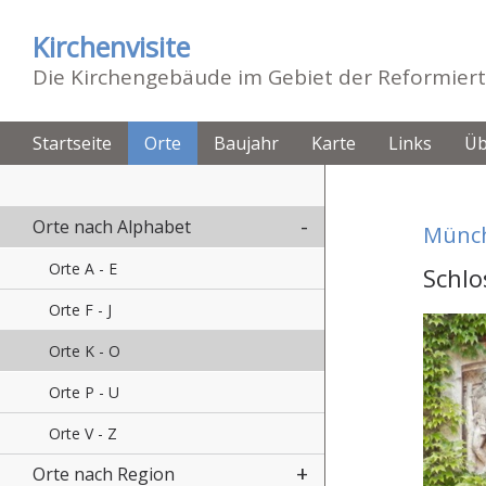
Kirchenvisite
Die Kirchengebäude im Gebiet der Reformiert
Startseite
Orte
Baujahr
Karte
Links
Üb
Orte nach Alphabet
Münch
Orte A - E
Schlo
Orte F - J
Orte K - O
Orte P - U
Orte V - Z
Orte nach Region