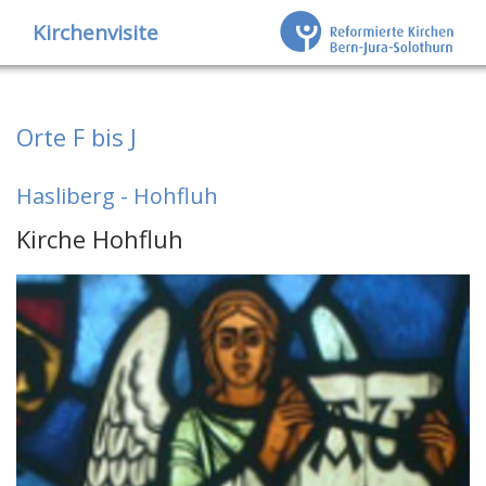
Kirchenvisite
Orte F bis J
Hasliberg - Hohfluh
Kirche Hohfluh