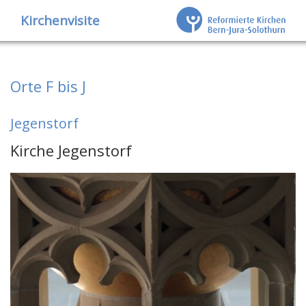
Kirchenvisite
Orte F bis J
Jegenstorf
Kirche Jegenstorf