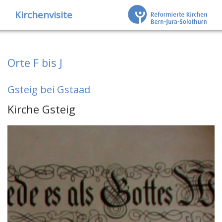
Kirchenvisite
Orte F bis J
Gsteig bei Gstaad
Kirche Gsteig