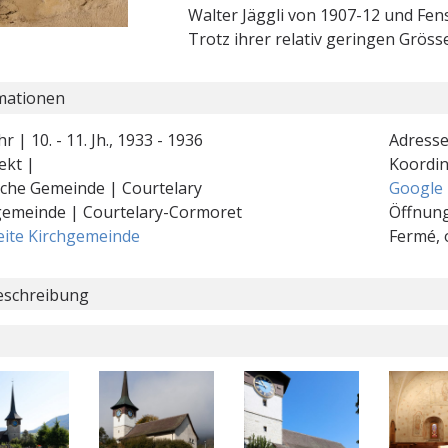
Walter Jäggli von 1907-12 und Fen
Trotz ihrer relativ geringen Grösse
mationen
r | 10. - 11. Jh., 1933 - 1936
Adresse
ekt |
Koordi
ische Gemeinde | Courtelary
Google
gemeinde | Courtelary-Cormoret
Öffnung
ite Kirchgemeinde
Fermé, 
schreibung