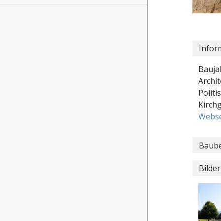
Infor
Baujah
Archit
Polit
Kirch
Webse
Baube
Bilder