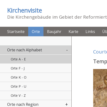
Kirchenvisite
Die Kirchengebäude im Gebiet der Reformiert
Startseite
Orte
Baujahr
Karte
Links
Üb
Orte nach Alphabet
Court
Orte A - E
Temp
Orte F - J
Orte K - O
Orte P - U
Orte V - Z
Orte nach Region