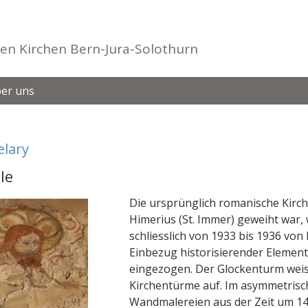
en Kirchen Bern-Jura-Solothurn
er uns
elary
le
Die ursprünglich romanische Kirche
Himerius (St. Immer) geweiht war
schliesslich von 1933 bis 1936 vo
Einbezug historisierender Elemente
eingezogen. Der Glockenturm weis
Kirchentürme auf. Im asymmetrisc
Wandmalereien aus der Zeit um 14