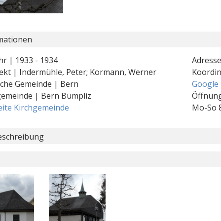
mationen
hr | 1933 - 1934
Adresse
tekt | Indermühle, Peter; Kormann, Werner
Koordi
ische Gemeinde | Bern
Google
gemeinde | Bern Bümpliz
Öffnung
ite Kirchgemeinde
Mo-So 8
schreibung