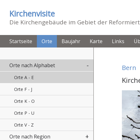
Kirchenvisite
Die Kirchengebäude im Gebiet der Reformiert
Startseite
Orte
Baujahr
Karte
Links
Üb
Orte nach Alphabet
Bern
Orte A - E
Kirch
Orte F - J
Orte K - O
Orte P - U
Orte V - Z
Orte nach Region