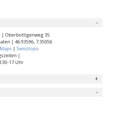
 | Oberbottigenweg 35
naten |
46.93596
,
7.35056
 Maps
|
Swisstopo
szeiten |
:30-17 Uhr