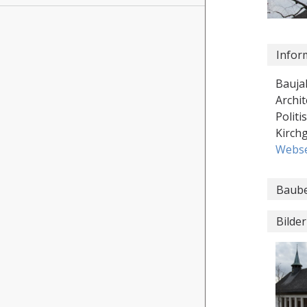
Infor
Bauja
Archi
Polit
Kirch
Webse
Baube
Bilder