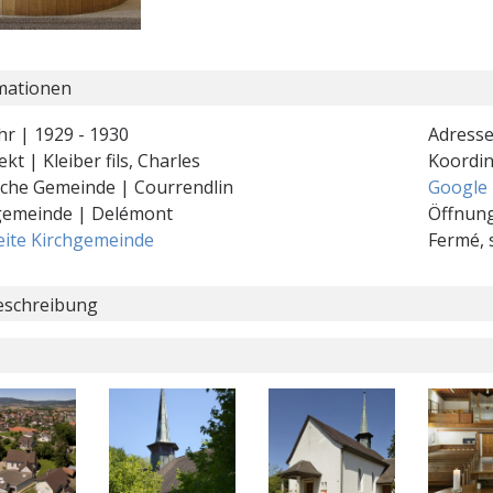
mationen
hr | 1929 - 1930
Adresse
ekt | Kleiber fils, Charles
Koordi
ische Gemeinde | Courrendlin
Google
gemeinde | Delémont
Öffnung
ite Kirchgemeinde
Fermé, s
schreibung