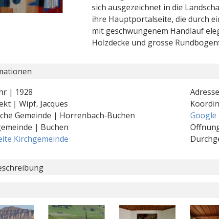
sich ausgezeichnet in die Landscha
ihre Hauptportalseite, die durch
mit geschwungenem Handlauf elega
Holzdecke und grosse Rundbogenf
mationen
hr | 1928
Adresse
ekt | Wipf, Jacques
Koordi
ische Gemeinde | Horrenbach-Buchen
Google
gemeinde | Buchen
Öffnung
ite Kirchgemeinde
Durchg
schreibung