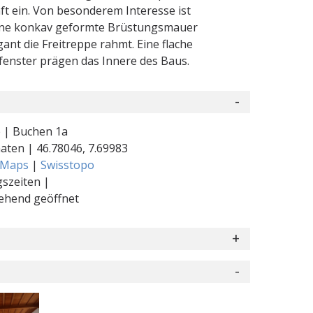
ft ein. Von besonderem Interesse ist
 eine konkav geformte Brüstungsmauer
nt die Freitreppe rahmt. Eine flache
enster prägen das Innere des Baus.
 | Buchen 1a
naten |
46.78046
,
7.69983
 Maps
|
Swisstopo
szeiten |
ehend geöffnet