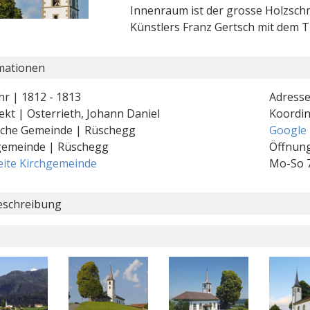
Innenraum ist der grosse Holzsch
Künstlers Franz Gertsch mit dem Ti
mationen
hr | 1812 - 1813
Adresse
ekt | Osterrieth, Johann Daniel
Koordi
ische Gemeinde | Rüschegg
Google
gemeinde | Rüschegg
Öffnung
ite Kirchgemeinde
Mo-So 
schreibung