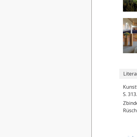
Litera
Kunstf
S. 313.
Zbinde
Rüsch