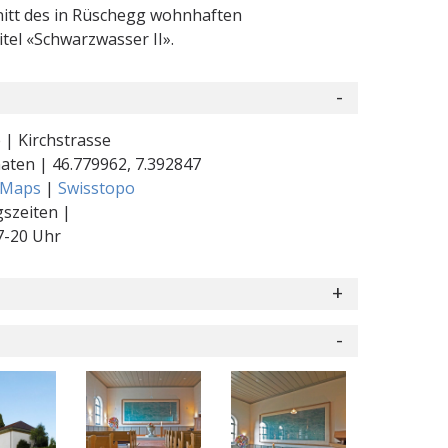
nitt des in Rüschegg wohnhaften
tel «Schwarzwasser II».
 | Kirchstrasse
naten |
46.779962
,
7.392847
 Maps
|
Swisstopo
szeiten |
7-20 Uhr