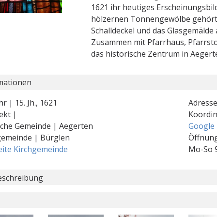
1621 ihr heutiges Erscheinungsbil
hölzernen Tonnengewölbe gehört 
Schalldeckel und das Glasgemälde
Zusammen mit Pfarrhaus, Pfarrsto
das historische Zentrum in Aegert
mationen
r | 15. Jh., 1621
Adresse
ekt |
Koordi
ische Gemeinde | Aegerten
Google
gemeinde | Bürglen
Öffnung
ite Kirchgemeinde
Mo-So 9
schreibung