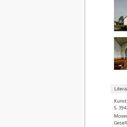
Litera
Kunstf
S. 394.
Moser
Gesell